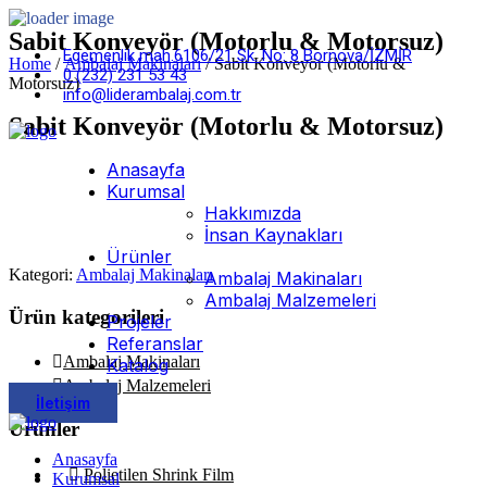
Sabit Konveyör (Motorlu & Motorsuz)
Egemenlik mah.6106/21 Sk. No: 8 Bornova/İZMİR
Home
/
Ambalaj Makinaları
/ Sabit Konveyör (Motorlu &
0 (232) 231 53 43
Motorsuz)
info@liderambalaj.com.tr
Sabit Konveyör (Motorlu & Motorsuz)
Anasayfa
Kurumsal
Hakkımızda
Ürün PDF
İnsan Kaynakları
Ürünler
Kategori:
Ambalaj Makinaları
Ambalaj Makinaları
Ambalaj Malzemeleri
Ürün kategorileri
Projeler
Referanslar
Ambalaj Makinaları
Katalog
Ambalaj Malzemeleri
İletişim
Ürünler
Anasayfa
Polietilen Shrink Film
Kurumsal