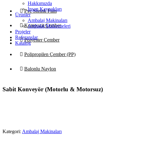
Hakkımızda
İnsan Kaynakları
Pvc Shrink Film
Ürünler
Ambalaj Makinaları
Kompozit Çember
Ambalaj Malzemeleri
Projeler
Referanslar
Polyester Çember
Katalog
Polipropilen Çember (PP)
Balonlu Naylon
Sabit Konveyör (Motorlu & Motorsuz)
Ürün PDF
Kategori:
Ambalaj Makinaları