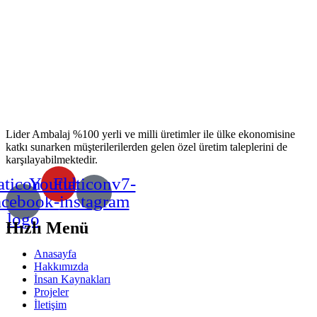
Lider Ambalaj %100 yerli ve milli üretimler ile ülke ekonomisine
katkı sunarken müşterilerilerden gelen özel üretim taleplerini de
karşılayabilmektedir.
aticonv7-
Youtube
Flaticonv7-
acebook-
instagram
logo
Hızlı Menü
Anasayfa
Hakkımızda
İnsan Kaynakları
Projeler
İletişim